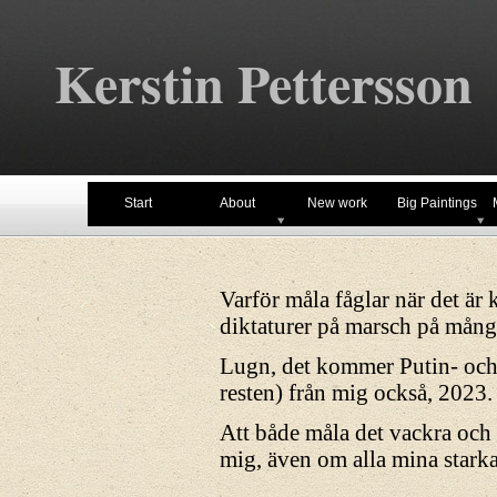
Kerstin Pettersson
Start
About
New work
Big Paintings
Varför måla fåglar när det är 
diktaturer på marsch på många
Lugn, det kommer Putin-
och
resten) från mig också, 2023.
Att både måla det vackra och 
mig, även om alla mina starka